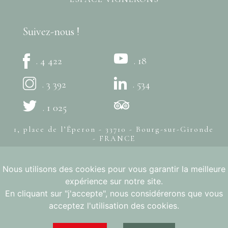
Suivez-nous !
. 4 422
. 18
. 3 392
. 534
. 1 025
1, place de l’Éperon - 33710 - Bourg-sur-Gironde
- FRANCE
+33 (0)5 57 94 80 20
Nous utilisons des cookies pour vous garantir la meilleure
© Syndicat des Côtes de Bourg -
Mentions légales
- Création
expérience sur notre site.
bonbay
L'ABUS D'ALCOOL EST DANGEREUX POUR LA SANTÉ, À
En cliquant sur "j'accepte", nous considérerons que vous
CONSOMMER AVEC MODÉRATION
acceptez l'utilisation des cookies.