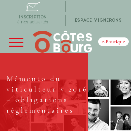
INSCRIPTION
ESPACE VIGNERONS
à nos actualités
e-Boutique
Mémento du
viticulteur v.2016
– obligations
règlementaires