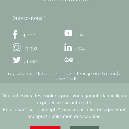
Suivez-nous !
. 4 422
. 18
. 3 392
. 534
. 1 025
1, place de l’Éperon - 33710 - Bourg-sur-Gironde
- FRANCE
+33 (0)5 57 94 80 20
Nous utilisons des cookies pour vous garantir la meilleure
© Syndicat des Côtes de Bourg -
Mentions légales
- Création
expérience sur notre site.
bonbay
L'ABUS D'ALCOOL EST DANGEREUX POUR LA SANTÉ, À
En cliquant sur "j'accepte", nous considérerons que vous
CONSOMMER AVEC MODÉRATION
acceptez l'utilisation des cookies.