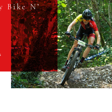
y Bike N’
l
s