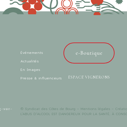
e-Boutique
Événements
Actualités
En Images
ESPACE VIGNERONS
Presse & influenceurs
g-sur-
© Syndicat des Côtes de Bourg -
Mentions légales
- Créati
L'ABUS D'ALCOOL EST DANGEREUX POUR LA SANTÉ, À CON