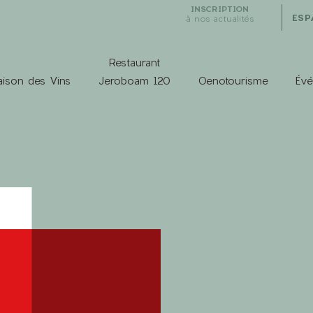
INSCRIPTION
ESP
à nos actualités
Restaurant
ison des Vins
Jeroboam 120
Oenotourisme
Év