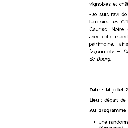
vignobles et châ
«Je suis ravi de
territoire des C
Gauriac. Notre 
avec cette manif
patrimoine, a
façonnent» –
D
de Bourg
.
Date
: 14 juillet
Lieu
: départ de
Au programme 
une randonn
féminines)