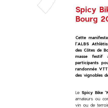
Spicy Bi
Bourg 2
Cette manifesta
l’ALBS Athlèti
des Côtes de Bo
masse festif 
participants po
randonnée VTT 
des vignobles d
Le
Spicy Bike ‘
amateurs ou con
vin ou de terroi