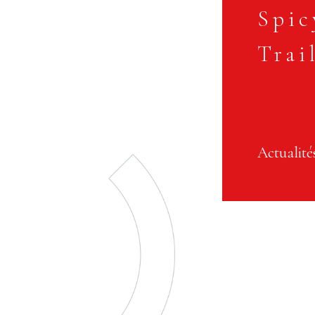
Spic
Trai
Actualité