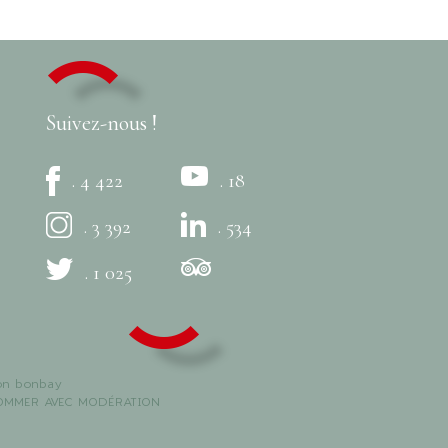
Suivez-nous !
. 4 422
. 18
. 3 392
. 534
. 1 025
on
bonbay
SOMMER AVEC MODÉRATION