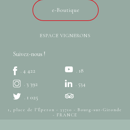
e-Boutique
ESPACE VIGNERONS
Suivez-nous !
. 4 422
. 18
. 3 392
. 534
. 1 025
1, place de l’Éperon - 33710 - Bourg-sur-Gironde
- FRANCE
+33 (0)5 57 94 80 20