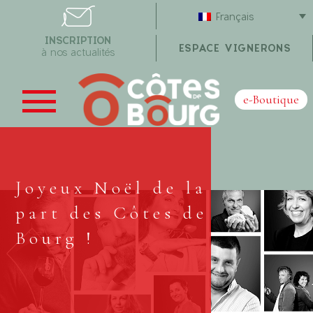
Français
INSCRIPTION
ESPACE VIGNERONS
à nos actualités
e-Boutique
Joyeux Noël de la
part des Côtes de
Bourg !