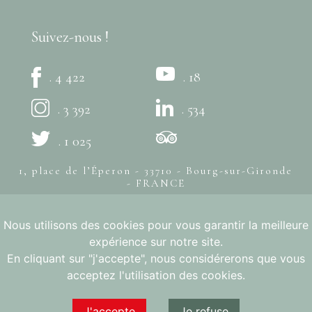
Suivez-nous !
. 4 422
. 18
. 3 392
. 534
. 1 025
1, place de l’Éperon - 33710 - Bourg-sur-Gironde
- FRANCE
+33 (0)5 57 94 80 20
Nous utilisons des cookies pour vous garantir la meilleure
© Syndicat des Côtes de Bourg -
Mentions légales
- Création
expérience sur notre site.
bonbay
L'ABUS D'ALCOOL EST DANGEREUX POUR LA SANTÉ, À
En cliquant sur "j'accepte", nous considérerons que vous
CONSOMMER AVEC MODÉRATION
acceptez l'utilisation des cookies.
J'accepte
Je refuse