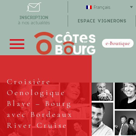
Français
INSCRIPTION
ESPACE VIGNERONS
à nos actualités
e-Boutique
Croisière
Oenologique
Blaye – Bourg
avec Bordeaux
River Cruise