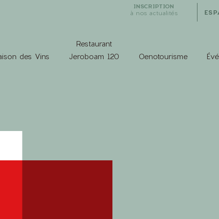
INSCRIPTION
ESP
à nos actualités
Restaurant
ison des Vins
Jeroboam 120
Oenotourisme
Év