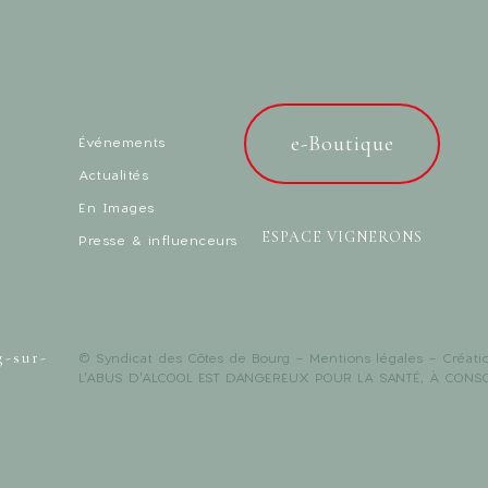
e-Boutique
Événements
Actualités
En Images
ESPACE VIGNERONS
Presse & influenceurs
g-sur-
© Syndicat des Côtes de Bourg -
Mentions légales
- Créati
L'ABUS D'ALCOOL EST DANGEREUX POUR LA SANTÉ, À CON