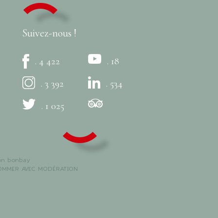
Suivez-nous !
. 4 422
. 18
. 3 392
. 534
. 1 025
on
bonbay
SOMMER AVEC MODÉRATION