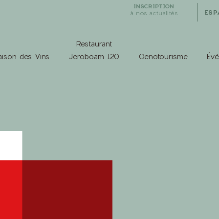
INSCRIPTION
ESP
à nos actualités
Restaurant
ison des Vins
Jeroboam 120
Oenotourisme
Év