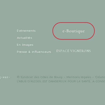
e-Boutique
Événements
Actualités
En Images
ESPACE VIGNERONS
Presse & influenceurs
g-sur-
© Syndicat des Côtes de Bourg -
Mentions légales
- Créati
L'ABUS D'ALCOOL EST DANGEREUX POUR LA SANTÉ, À CON