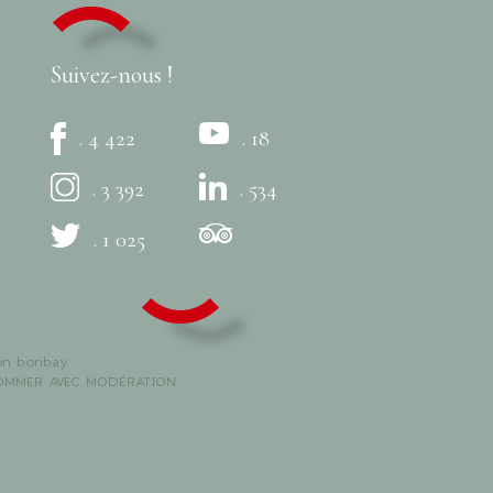
Suivez-nous !
. 4 422
. 18
. 3 392
. 534
. 1 025
on
bonbay
SOMMER AVEC MODÉRATION