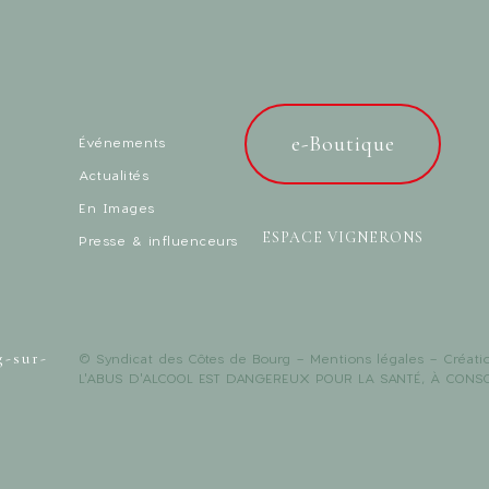
e-Boutique
Événements
Actualités
En Images
ESPACE VIGNERONS
Presse & influenceurs
g-sur-
© Syndicat des Côtes de Bourg -
Mentions légales
- Créati
L'ABUS D'ALCOOL EST DANGEREUX POUR LA SANTÉ, À CON