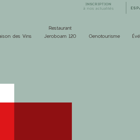
INSCRIPTION
ESP
à nos actualités
Restaurant
ison des Vins
Jeroboam 120
Oenotourisme
Év