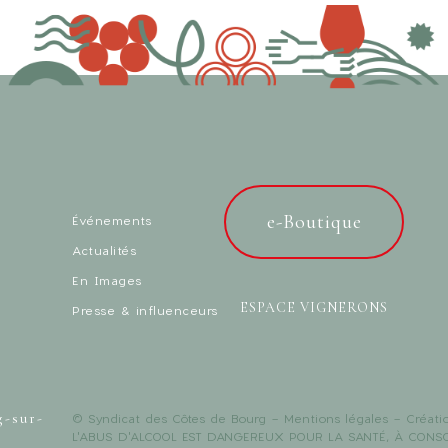
e-Boutique
Événements
Actualités
En Images
ESPACE VIGNERONS
Presse & influenceurs
g-sur-
© Syndicat des Côtes de Bourg -
Mentions légales
- Créati
L'ABUS D'ALCOOL EST DANGEREUX POUR LA SANTÉ, À CON