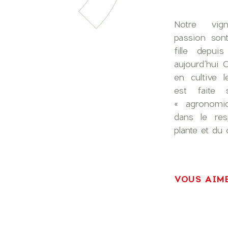
Notre vig
passion son
fille depui
aujourd’hui 
en cultive l
est faite 
« agronomi
dans le res
plante et du
VOUS AIME