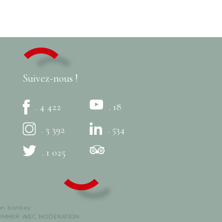
Suivez-nous !
. 4 422
. 18
. 3 392
. 534
. 1 025
on
bonbay
SOMMER AVEC MODÉRATION