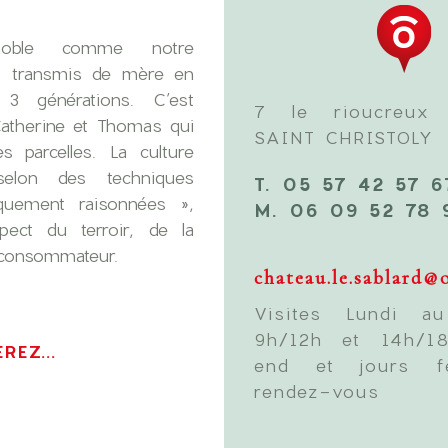
noble comme notre
t transmis de mère en
s 3 générations. C’est
7 le rioucreux
Catherine et Thomas qui
SAINT CHRISTOLY
es parcelles. La culture
selon des techniques
T. 05 57 42 57 6
quement raisonnées »,
M. 06 09 52 78 
pect du terroir, de la
 consommateur.
chateau.le.sablard@
Visites Lundi au
9h/12h et 14h/1
REZ...
end et jours f
rendez-vous