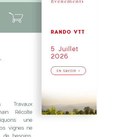
Événements
RANDO VTT
5 Juillet
2026
.
EN SAVOIR +
s Travaux
ain Récolte
iquons une
nos vignes ne
s de besoins,