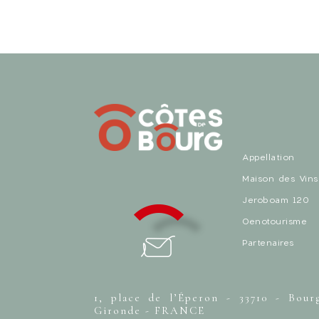
Appellation
Maison des Vins
Jeroboam 120
Oenotourisme
Partenaires
1, place de l’Éperon - 33710 - Bour
Gironde - FRANCE