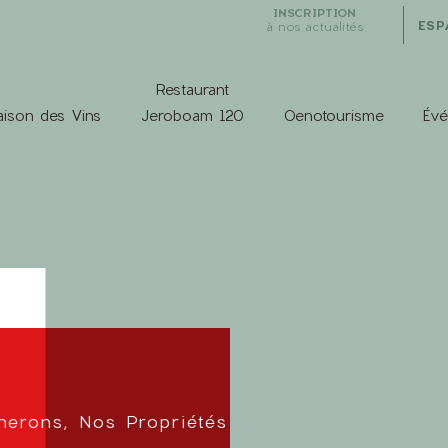
INSCRIPTION
ESP
à nos actualités
Restaurant
ison des Vins
Jeroboam 120
Oenotourisme
Év
nerons, Nos Propriétés