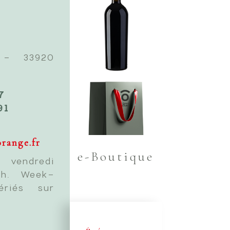
 - 33920
7
91
orange.fr
e-Boutique
 vendredi
8h. Week-
ériés sur