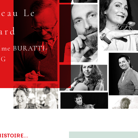
eau Le
ard
Mme BURATTI-
NG
ISTOIRE...