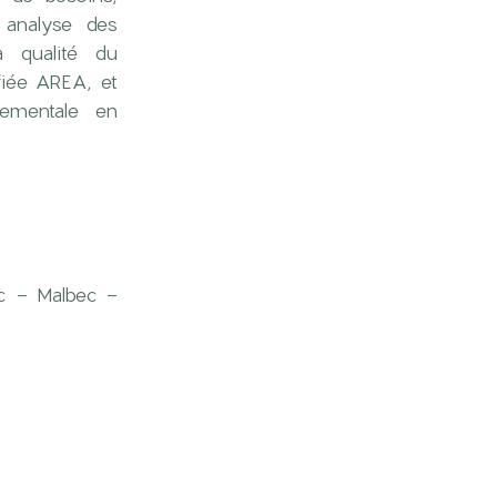
 analyse des
a qualité du
ifiée AREA, et
nementale en
nc - Malbec -