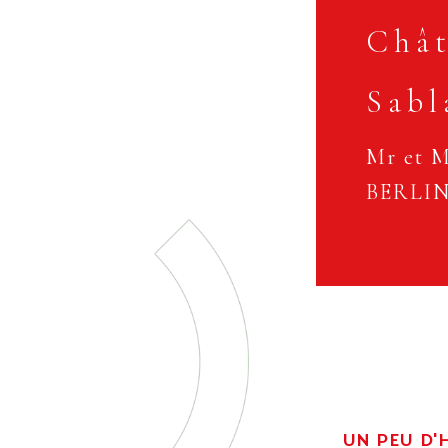
Chât
Sabl
Mr et 
BERLI
UN PEU D'H