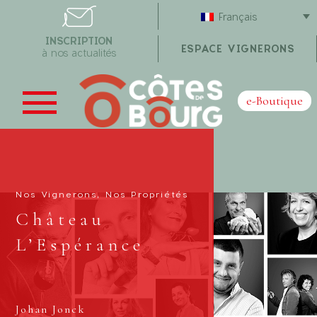
Français
INSCRIPTION
ESPACE VIGNERONS
à nos actualités
e-Boutique
Nos Vignerons, Nos Propriétés
Château
L’Espérance
Johan Jonck