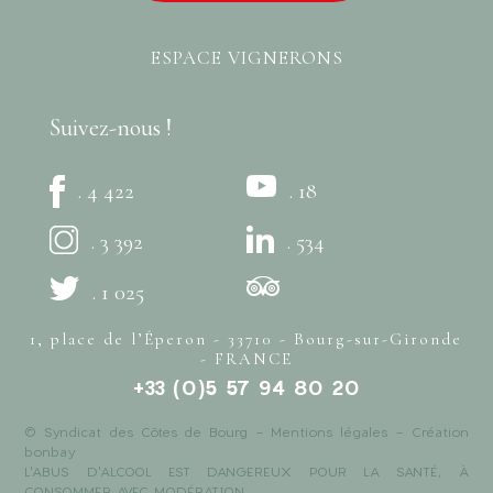
ESPACE VIGNERONS
Suivez-nous !
. 4 422
. 18
. 3 392
. 534
. 1 025
1, place de l’Éperon - 33710 - Bourg-sur-Gironde
- FRANCE
+33 (0)5 57 94 80 20
© Syndicat des Côtes de Bourg -
Mentions légales
- Création
bonbay
L'ABUS D'ALCOOL EST DANGEREUX POUR LA SANTÉ, À
CONSOMMER AVEC MODÉRATION