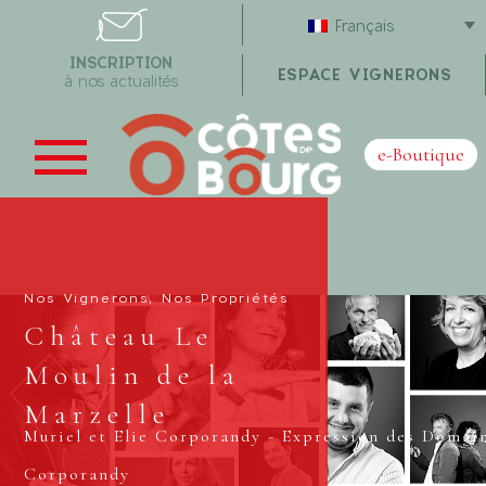
Français
INSCRIPTION
ESPACE VIGNERONS
à nos actualités
e-Boutique
Nos Vignerons, Nos Propriétés
Château Le
Moulin de la
Marzelle
Muriel et Elie Corporandy - Expression des Domai
Corporandy