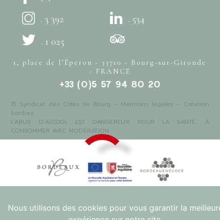
. 3 392
. 534
. 1 025
1, place de l’Éperon - 33710 - Bourg-sur-Gironde
- FRANCE
+33 (0)5 57 94 80 20
© Syndicat des Côtes de Bourg -
Mentions légales
- Création
bonbay
L'ABUS D'ALCOOL EST DANGEREUX POUR LA SANTÉ, À
CONSOMMER AVEC MODÉRATION
Nous utilisons des cookies pour vous garantir la meilleur
expérience sur notre site.