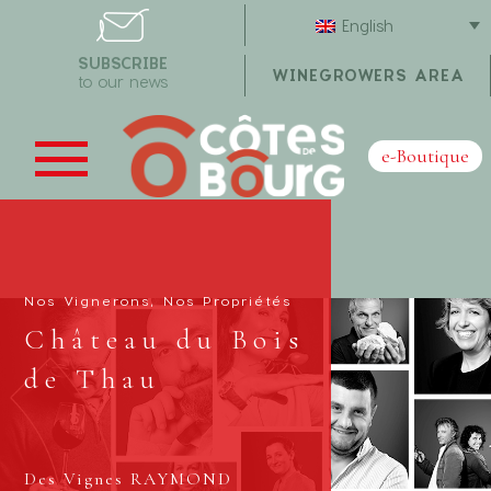
English
SUBSCRIBE
WINEGROWERS AREA
to our news
e-Boutique
Nos Vignerons, Nos Propriétés
Château du Bois
de Thau
Des Vignes RAYMOND