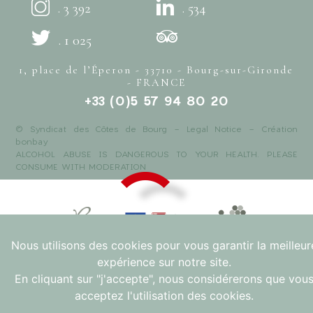
. 3 392
. 534
. 1 025
1, place de l’Éperon - 33710 - Bourg-sur-Gironde
- FRANCE
+33 (0)5 57 94 80 20
© Syndicat des Côtes de Bourg -
Legal Notice
- Création
bonbay
ALCOHOL ABUSE IS DANGEROUS TO YOUR HEALTH. PLEASE
CONSUME WITH MODERATION
Nous utilisons des cookies pour vous garantir la meilleur
expérience sur notre site.
En cliquant sur "j'accepte", nous considérerons que vou
acceptez l'utilisation des cookies.