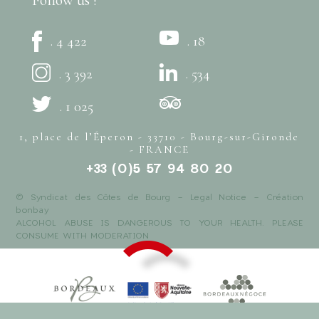
. 4 422
. 18
. 3 392
. 534
. 1 025
1, place de l’Éperon - 33710 - Bourg-sur-Gironde
- FRANCE
+33 (0)5 57 94 80 20
© Syndicat des Côtes de Bourg -
Legal Notice
- Création
bonbay
ALCOHOL ABUSE IS DANGEROUS TO YOUR HEALTH. PLEASE
CONSUME WITH MODERATION