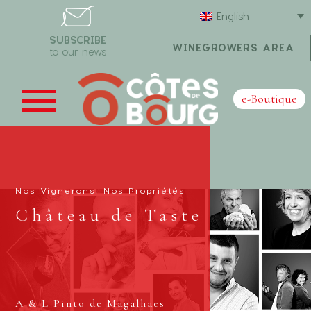
English
SUBSCRIBE
WINEGROWERS AREA
to our news
e-Boutique
Nos Vignerons, Nos Propriétés
Château de Taste
A & L Pinto de Magalhaes