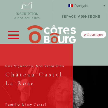
Français
INSCRIPTION
ESPACE VIGNERONS
à nos actualités
e-Boutique
Nos Vignerons, Nos Propriétés
Château Castel
La Rose
Famille Rémy Castel