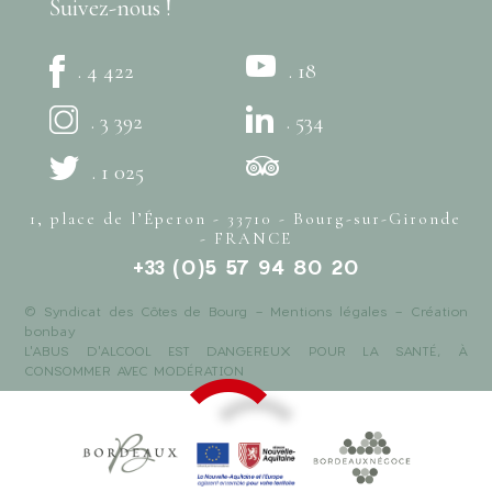
Suivez-nous !
. 4 422
. 18
. 3 392
. 534
. 1 025
1, place de l’Éperon - 33710 - Bourg-sur-Gironde
- FRANCE
+33 (0)5 57 94 80 20
© Syndicat des Côtes de Bourg -
Mentions légales
- Création
bonbay
L'ABUS D'ALCOOL EST DANGEREUX POUR LA SANTÉ, À
CONSOMMER AVEC MODÉRATION